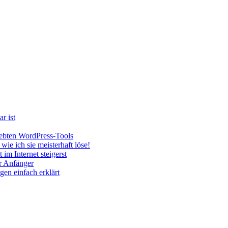
r ist
iebten WordPress-Tools
ie ich sie meisterhaft löse!
im Internet steigerst
r Anfänger
en einfach erklärt