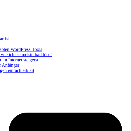
r ist
iebten WordPress-Tools
ie ich sie meisterhaft löse!
im Internet steigerst
r Anfänger
en einfach erklärt