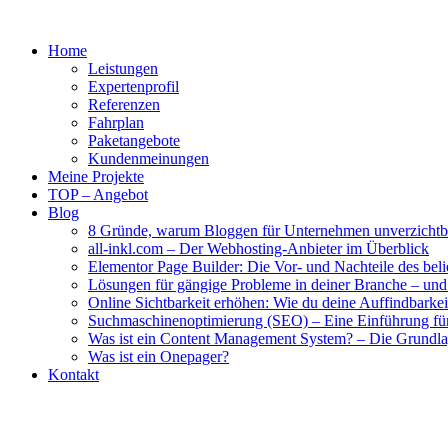
Home
Leistungen
Expertenprofil
Referenzen
Fahrplan
Paketangebote
Kundenmeinungen
Meine Projekte
TOP – Angebot
Blog
8 Gründe, warum Bloggen für Unternehmen unverzichtba
all-inkl.com – Der Webhosting-Anbieter im Überblick
Elementor Page Builder: Die Vor- und Nachteile des bel
Lösungen für gängige Probleme in deiner Branche – und w
Online Sichtbarkeit erhöhen: Wie du deine Auffindbarkeit 
Suchmaschinenoptimierung (SEO) – Eine Einführung fü
Was ist ein Content Management System? – Die Grundlag
Was ist ein Onepager?
Kontakt