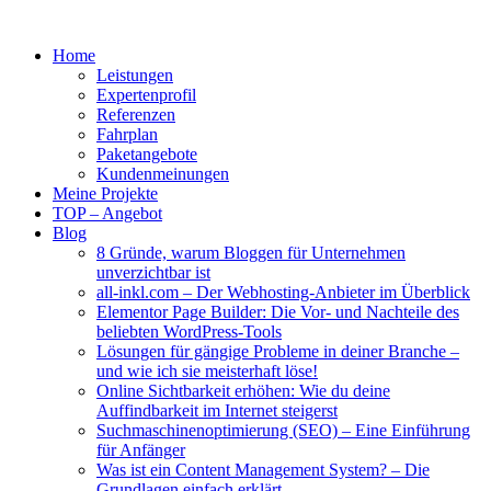
Home
Leistungen
Expertenprofil
Referenzen
Fahrplan
Paketangebote
Kundenmeinungen
Meine Projekte
TOP – Angebot
Blog
8 Gründe, warum Bloggen für Unternehmen
unverzichtbar ist
all-inkl.com – Der Webhosting-Anbieter im Überblick
Elementor Page Builder: Die Vor- und Nachteile des
beliebten WordPress-Tools
Lösungen für gängige Probleme in deiner Branche –
und wie ich sie meisterhaft löse!
Online Sichtbarkeit erhöhen: Wie du deine
Auffindbarkeit im Internet steigerst
Suchmaschinenoptimierung (SEO) – Eine Einführung
für Anfänger
Was ist ein Content Management System? – Die
Grundlagen einfach erklärt