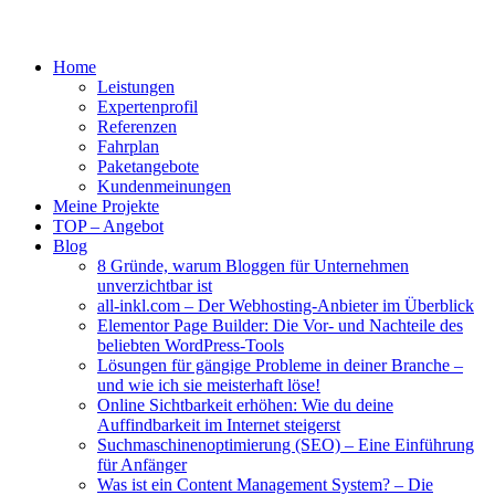
Home
Leistungen
Expertenprofil
Referenzen
Fahrplan
Paketangebote
Kundenmeinungen
Meine Projekte
TOP – Angebot
Blog
8 Gründe, warum Bloggen für Unternehmen
unverzichtbar ist
all-inkl.com – Der Webhosting-Anbieter im Überblick
Elementor Page Builder: Die Vor- und Nachteile des
beliebten WordPress-Tools
Lösungen für gängige Probleme in deiner Branche –
und wie ich sie meisterhaft löse!
Online Sichtbarkeit erhöhen: Wie du deine
Auffindbarkeit im Internet steigerst
Suchmaschinenoptimierung (SEO) – Eine Einführung
für Anfänger
Was ist ein Content Management System? – Die