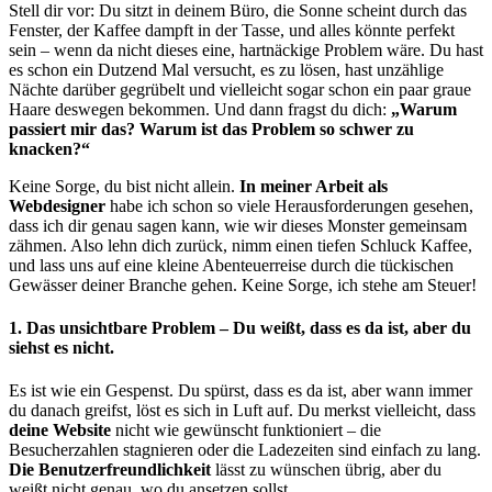
Stell dir vor: Du sitzt in deinem Büro, die Sonne scheint durch das
Fenster, der Kaffee dampft in der Tasse, und alles könnte perfekt
sein – wenn da nicht dieses eine, hartnäckige Problem wäre. Du hast
es schon ein Dutzend Mal versucht, es zu lösen, hast unzählige
Nächte darüber gegrübelt und vielleicht sogar schon ein paar graue
Haare deswegen bekommen. Und dann fragst du dich:
„Warum
passiert mir das? Warum ist das Problem so schwer zu
knacken?“
Keine Sorge, du bist nicht allein.
In meiner Arbeit als
Webdesigner
habe ich schon so viele Herausforderungen gesehen,
dass ich dir genau sagen kann, wie wir dieses Monster gemeinsam
zähmen. Also lehn dich zurück, nimm einen tiefen Schluck Kaffee,
und lass uns auf eine kleine Abenteuerreise durch die tückischen
Gewässer deiner Branche gehen. Keine Sorge, ich stehe am Steuer!
1.
Das unsichtbare Problem – Du weißt, dass es da ist, aber du
siehst es nicht.
Es ist wie ein Gespenst. Du spürst, dass es da ist, aber wann immer
du danach greifst, löst es sich in Luft auf. Du merkst vielleicht, dass
deine Website
nicht wie gewünscht funktioniert – die
Besucherzahlen stagnieren oder die Ladezeiten sind einfach zu lang.
Die Benutzerfreundlichkeit
lässt zu wünschen übrig, aber du
weißt nicht genau, wo du ansetzen sollst.