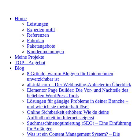
Home
Leistungen
Expertenprofil
Referenzen
Fahrplan
Paketangebote
Kundenmeinungen
Meine Projekte
TOP – Angebot
Blog
8 Gründe, warum Bloggen für Unternehmen
unverzichtbar ist
all-inkl.com – Der Webhosting-Anbieter im Überblick
Elementor Page Builder: Die Vor- und Nachteile des
beliebten WordPress-Tools
Lösungen für gängige Probleme in deiner Branche –
und wie ich sie meisterhaft löse!
Online Sichtbarkeit erhöhen: Wie du deine
Auffindbarkeit im Internet steigerst
Suchmaschinenoptimierung (SEO) – Eine Einführung
für Anfänger
Was ist ein Content Management System? – Die