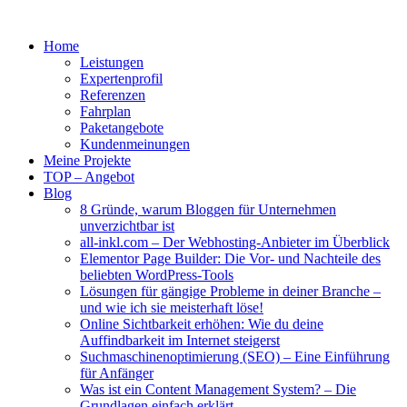
Home
Leistungen
Expertenprofil
Referenzen
Fahrplan
Paketangebote
Kundenmeinungen
Meine Projekte
TOP – Angebot
Blog
8 Gründe, warum Bloggen für Unternehmen
unverzichtbar ist
all-inkl.com – Der Webhosting-Anbieter im Überblick
Elementor Page Builder: Die Vor- und Nachteile des
beliebten WordPress-Tools
Lösungen für gängige Probleme in deiner Branche –
und wie ich sie meisterhaft löse!
Online Sichtbarkeit erhöhen: Wie du deine
Auffindbarkeit im Internet steigerst
Suchmaschinenoptimierung (SEO) – Eine Einführung
für Anfänger
Was ist ein Content Management System? – Die
Grundlagen einfach erklärt