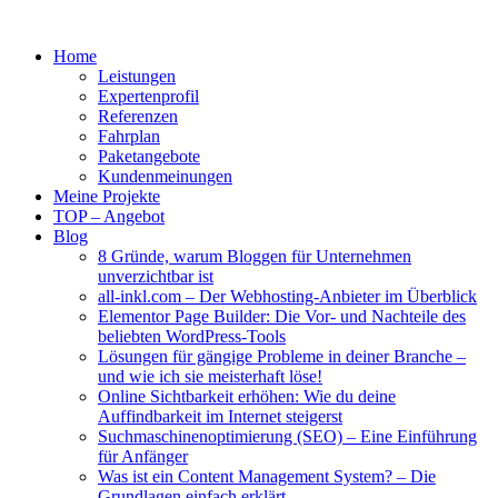
Home
Leistungen
Expertenprofil
Referenzen
Fahrplan
Paketangebote
Kundenmeinungen
Meine Projekte
TOP – Angebot
Blog
8 Gründe, warum Bloggen für Unternehmen
unverzichtbar ist
all-inkl.com – Der Webhosting-Anbieter im Überblick
Elementor Page Builder: Die Vor- und Nachteile des
beliebten WordPress-Tools
Lösungen für gängige Probleme in deiner Branche –
und wie ich sie meisterhaft löse!
Online Sichtbarkeit erhöhen: Wie du deine
Auffindbarkeit im Internet steigerst
Suchmaschinenoptimierung (SEO) – Eine Einführung
für Anfänger
Was ist ein Content Management System? – Die
Grundlagen einfach erklärt