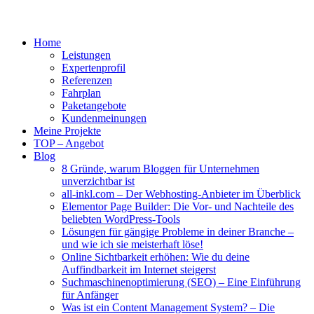
Home
Leistungen
Expertenprofil
Referenzen
Fahrplan
Paketangebote
Kundenmeinungen
Meine Projekte
TOP – Angebot
Blog
8 Gründe, warum Bloggen für Unternehmen
unverzichtbar ist
all-inkl.com – Der Webhosting-Anbieter im Überblick
Elementor Page Builder: Die Vor- und Nachteile des
beliebten WordPress-Tools
Lösungen für gängige Probleme in deiner Branche –
und wie ich sie meisterhaft löse!
Online Sichtbarkeit erhöhen: Wie du deine
Auffindbarkeit im Internet steigerst
Suchmaschinenoptimierung (SEO) – Eine Einführung
für Anfänger
Was ist ein Content Management System? – Die